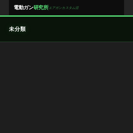
Skip
電動ガン
研究所
エアガンカスタム沼
to
content
未分類