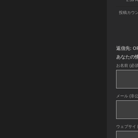
投稿カウント
返信先: OR
あなたの情
お名前 (必須
メール (非公開
ウェブサイト