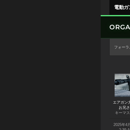
Skip
電動ガ
to
content
ORGA
エアガン
お兄さ
キーマス
2025年4
2:39 