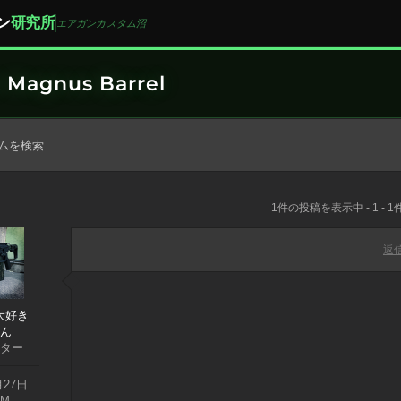
ン
研究所
エアガンカスタム沼
 Magnus Barrel
1件の投稿を表示中 - 1 - 1
返
大好き
ん
ター
月27日
AM