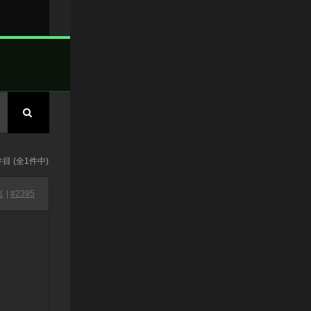
件目 (全1件中)
信
|
#2395