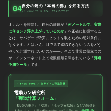
自分の銃の「本当の姿」を知る方法
04
// KNOW YOUR REAL TRAJECTORY
オカルトを排除し、自分の愛銃が「
何メートルで、実際
に何センチ浮き上がっているのか
」を正確に把握するこ
とは、サバゲーで確実にヒットを取るための絶対条件に
なります。とはいえ、目で見て確認できないものをどう
やって計測すればいいのか――。そこで非常に役立つの
が、インターネット上で複数種類公開されている「
弾道
予測ツール
」です。
▸ FREE TOOL / 当サイトの弾道計算
電動ガン研究所
「弾道計算フォーム」
「BB弾の重さ」「初速」「ホップ回転数」などの数値を
入力すると、人間の目の錯覚を一切排除した、
物理法則