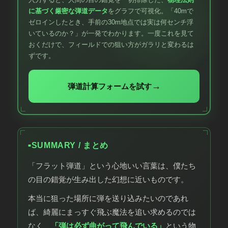
に基づく厳密な弾道データ
をグラフで可視化。「40mで
ゼロインしたとき、手前の30m地点では実は何センチ浮
いているのか？」が一発でわかります。一度これを見て
おくだけで、フィールドでの狙い方がガラリと変わるは
ずです。
→
弾道計算フォームを試す
SUMMARY / まとめ
「フラット弾道」という心地いい言葉は、僕たち
の目の錯覚が生み出した幻想に近いものです。
本当に狙った場所に弾を送り込みたいのであれ
ば、綺麗にまっすぐ飛ぶ魔法を追い求めるのでは
なく、
「弾は必ず曲がって飛んでいる」
という物