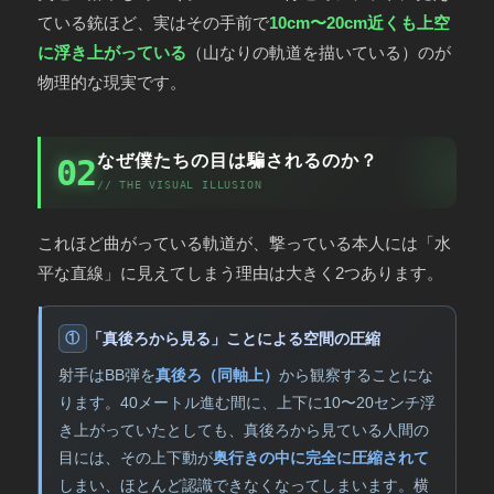
ている銃ほど、実はその手前で
10cm〜20cm近くも上空
に浮き上がっている
（山なりの軌道を描いている）のが
物理的な現実です。
なぜ僕たちの目は騙されるのか？
02
// THE VISUAL ILLUSION
これほど曲がっている軌道が、撃っている本人には「水
平な直線」に見えてしまう理由は大きく2つあります。
「真後ろから見る」ことによる空間の圧縮
①
射手はBB弾を
真後ろ（同軸上）
から観察することにな
ります。40メートル進む間に、上下に10〜20センチ浮
き上がっていたとしても、真後ろから見ている人間の
目には、その上下動が
奥行きの中に完全に圧縮されて
しまい、ほとんど認識できなくなってしまいます。横