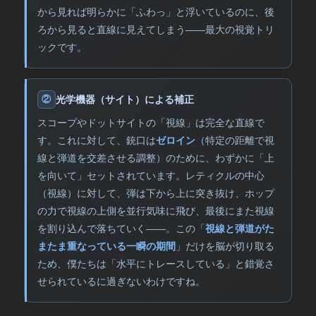
から見れば明らかに「ふわっ」と浮いているのに、後
ろから見ると直線に見えてしまう――最大の視覚トリ
ックです。
光学機器（サイト）による補正
②
スコープやドットサイトの「視線」は完全な直線で
す。これに対して、銃口は
ゼロイン
（特定の距離で視
線と弾道を交差させる調整）のために、わずかに「上
を向いて」セットされています。レティクルの中心
（視線）に対して、弾は下から上に突き抜け、ホップ
の力で視線の上側を並行気味に飛び、最後にまた視線
を割り込んで落ちていく――。この「
視線と弾道がた
またま重なっている一瞬の期間
」だけを脳が切り取る
ため、僕たちは「水平にトレースしている」と錯覚さ
せられているに過ぎないわけですね。