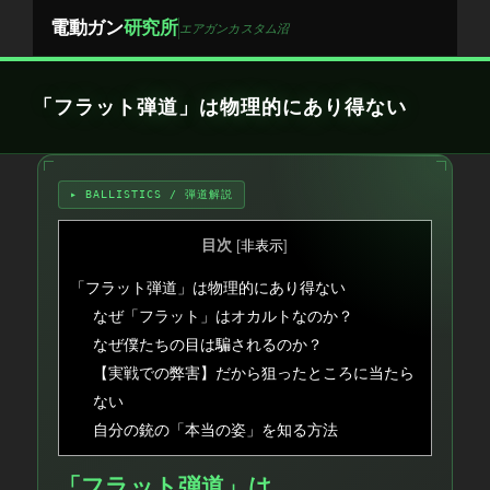
Skip
電動ガン
研究所
エアガンカスタム沼
to
content
「フラット弾道」は物理的にあり得ない
▸ BALLISTICS / 弾道解説
目次
[
非表示
]
「フラット弾道」は物理的にあり得ない
なぜ「フラット」はオカルトなのか？
なぜ僕たちの目は騙されるのか？
【実戦での弊害】だから狙ったところに当たら
ない
自分の銃の「本当の姿」を知る方法
「
フラット弾道
」は