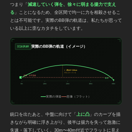
つまり「
減速していく弾を、徐々に弱まる揚力で支え
る
」ことになるため、全区間で均一に力を相殺させるこ
とは不可能です。実際のBB弾の軌道は、私たちが思って
いる以上に歪なカタチをしています。
実際のBB弾の軌道（イメージ）
DIAGRAM
↑ 約10〜20cm
浮き上がっている
想像：水平直線
着弾
0m
10m
20m
30m
40m
実際の弾道
想像（フラット）
銃口を出たあと、中盤に向けて「
上に凸
」のカーブを描
きながら明確に浮き上がり、後半は揚力を失って急激に
失速・落下していく。30m〜40m付近でフラットに見え