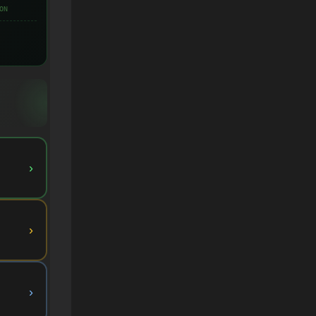
ON
›
›
›