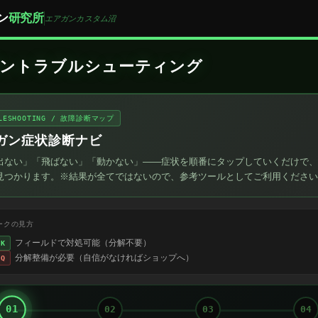
ン
研究所
エアガンカスタム沼
ガントラブルシューティング
BLESHOOTING / 故障診断マップ
ガン症状診断ナビ
出ない」「飛ばない」「動かない」――症状を順番にタップしていくだけで、
見つかります。※結果が全てではないので、参考ツールとしてご利用ください
ークの見方
フィールドで対処可能（分解不要）
OK
分解整備が必要（自信がなければショップへ）
EQ
01
02
03
04