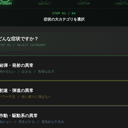
ATEGORY
SUBJECT
SYMPTOM
CONDITI
STEP 01 / 04
症状の大カテゴリを選択
どんな症状ですか？
TEP 01 / SELECT CATEGORY
給弾・発射の異常
弾が出ない / 詰まる / 異様な出方
初速・弾道の異常
パワー不足 / 狙い通りに飛ばない
作動・駆動系の異常
動かない / 異音がする / 電気的な不具合