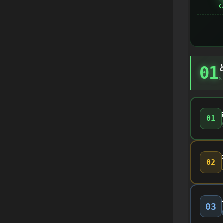
C
01
S
01
02
03