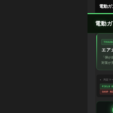
Skip
電動ガ
to
content
電動
TROU
エア
「弾が
対策が
▸ 判定マ
FIELD 
SHOP R