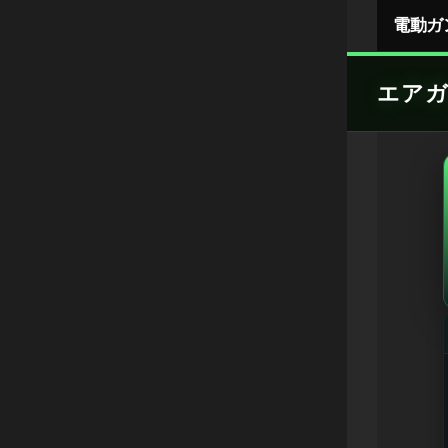
Skip
電動ガ
to
content
エアガ