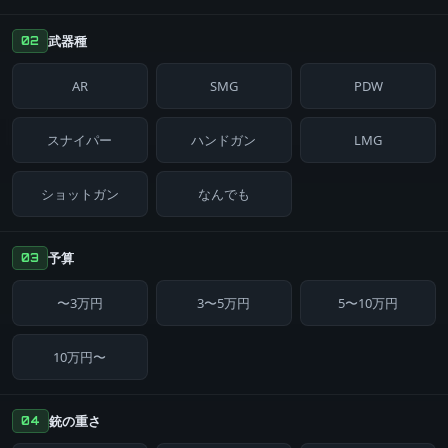
武器種
02
AR
SMG
PDW
スナイパー
ハンドガン
LMG
ショットガン
なんでも
予算
03
〜3万円
3〜5万円
5〜10万円
10万円〜
銃の重さ
04