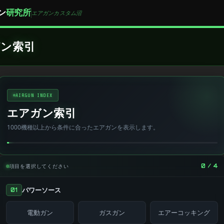
ン
研究所
エアガンカスタム沼
ン索引
AIRGUN INDEX
エアガン索引
1000機種以上から条件に合ったエアガンを表示します。
0 / 4
項目を選択してください
パワーソース
01
電動ガン
ガスガン
エアーコッキング