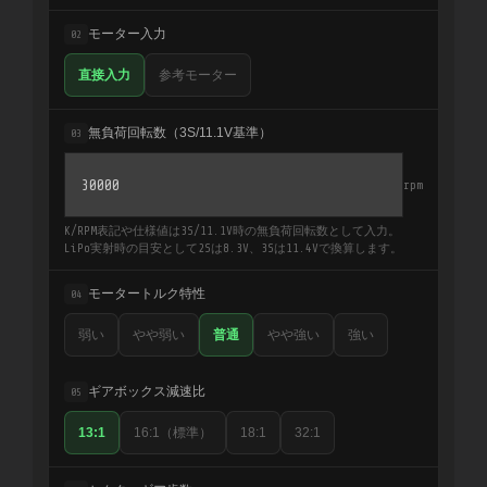
モーター入力
02
直接入力
参考モーター
無負荷回転数（3S/11.1V基準）
03
rpm
K/RPM表記や仕様値は3S/11.1V時の無負荷回転数として入力。
LiPo実射時の目安として2Sは8.3V、3Sは11.4Vで換算します。
モータートルク特性
04
弱い
やや弱い
普通
やや強い
強い
ギアボックス減速比
05
13:1
16:1（標準）
18:1
32:1