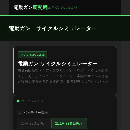
Skip
電動ガン
研究所
エアガンカスタム沼
to
content
電動ガン サイクルシミュレーター
CYCLE SIMULATOR
電動ガン サイクルシミュレーター
無負荷回転数・ギア・スプリングから想定サイクルを計算し
ます。あくまでシュミレーターです。実際のサイクルはもっ
と複雑な要素を含みますので、参考程度にお考えください。
パラメータを入力
バッテリー電圧
01
7.4V（2S LiPo）
11.1V（3S LiPo）