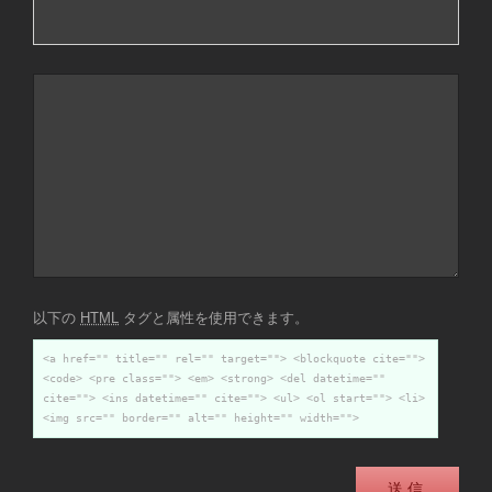
以下の
HTML
タグと属性を使用できます。
<a href="" title="" rel="" target=""> <blockquote cite="">
<code> <pre class=""> <em> <strong> <del datetime=""
cite=""> <ins datetime="" cite=""> <ul> <ol start=""> <li>
<img src="" border="" alt="" height="" width="">
送信